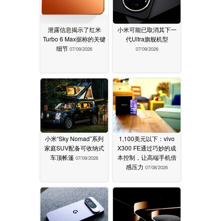
泄露信息揭示了红米
小米可能已取消其下一
Turbo 6 Max据称的关键
代Ultra旗舰机型
细节
07/09/2026
07/09/2026
小米“Sky Nomad”系列
1,100美元以下：vivo
家庭SUV配备可收纳式
X300 FE通过巧妙的成
车顶帐篷
本控制，让高端手机倍
07/09/2026
感压力
07/08/2026