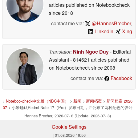
articles published on Notebookcheck
since 2018
contact me via:
@HannesBrecher
,
LinkedIn
,
Xing
Translator:
Ninh Ngoc Duy
- Editorial
Assistant
- 814621 articles published
on Notebookcheck
since 2008
contact me via:
Facebook
>
Notebookcheck中文版（NBC中国）
>
新闻
>
新闻档案
>
新闻档案 2026
07
> 小米确认Redmi Note 17（Pro）发布日期，并公布了两种配色的设计
Hannes Brecher, 2026-07- 8 (Update: 2026-07- 8)
Cookie Settings
| 01.08.2026 19:56