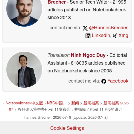
Brecher
- Senior Tech Writer
- 21995
articles published on Notebookcheck
since 2018
contact me via:
@HannesBrecher
,
LinkedIn
,
Xing
Translator:
Ninh Ngoc Duy
- Editorial
Assistant
- 818035 articles published
on Notebookcheck
since 2008
contact me via:
Facebook
>
Notebookcheck中文版（NBC中国）
>
新闻
>
新闻档案
>
新闻档案 2026
07
> 谷歌确认将举办Pixel 11发布会，并揭晓了Pixel 11 Pro的设计
Hannes Brecher, 2026-07- 8 (Update: 2026-07- 8)
Cookie Settings