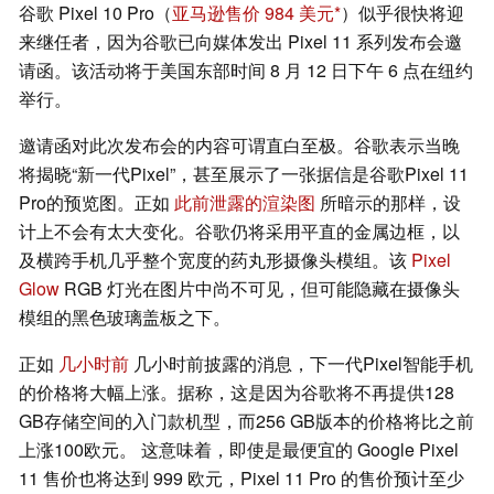
谷歌 Pixel 10 Pro（
亚马逊售价 984 美元
）似乎很快将迎
来继任者，因为谷歌已向媒体发出 Pixel 11 系列发布会邀
请函。该活动将于美国东部时间 8 月 12 日下午 6 点在纽约
举行。
邀请函对此次发布会的内容可谓直白至极。谷歌表示当晚
将揭晓“新一代Pixel”，甚至展示了一张据信是谷歌Pixel 11
Pro的预览图。正如
此前泄露的渲染图
所暗示的那样，设
计上不会有太大变化。谷歌仍将采用平直的金属边框，以
及横跨手机几乎整个宽度的药丸形摄像头模组。该
Pixel
Glow
RGB 灯光在图片中尚不可见，但可能隐藏在摄像头
模组的黑色玻璃盖板之下。
正如
几小时前
几小时前披露的消息，下一代Pixel智能手机
的价格将大幅上涨。据称，这是因为谷歌将不再提供128
GB存储空间的入门款机型，而256 GB版本的价格将比之前
上涨100欧元。 这意味着，即使是最便宜的 Google Pixel
11 售价也将达到 999 欧元，Pixel 11 Pro 的售价预计至少