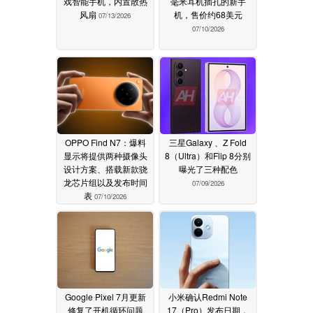
戏智能手机，内置散热
毫米耳机插孔的新手
风扇
机，售价约68美元
07/13/2026
07/10/2026
OPPO Find N7：爆料
三星Galaxy 、Z Fold
显示将提供两种摄像头
8（Ultra）和Flip 8分别
设计方案、搭载新款骁
曝光了三种配色
龙芯片组以及发布时间
07/09/2026
表
07/10/2026
Google Pixel 7月更新
小米确认Redmi Note
修复了开机循环问题
17（Pro）发布日期，