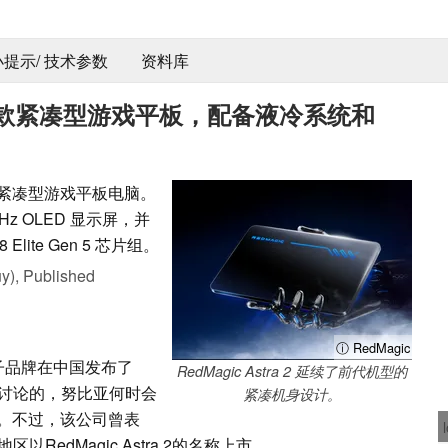
 小提示/ 技术参数
资料库
布新款紧凑型游戏平板，配备液冷系统和
新的紧凑型游戏平板电脑。
5 Hz OLED 显示屏，并
te Gen 5 芯片组。
y),
Published
ⓘ RedMagic
c子品牌在中国发布了
RedMagic Astra 2 延续了前代机型的
们当时所讨论的，努比亚何时会
紧凑机身设计。
。不过，该公司曾表
外地区以RedMagic Astra 2的名称上市。