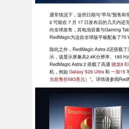
通常情况下，这些日期与“早鸟”预售和常规
2 可能在 7 月 17 日发布后的几天内还无
向全球发售，其电池容量与Gaming Tabl
RedMagic为这款全球版平板配备了75 W快
除此之外，RedMagic Astra 2还
示，该显示屏兼具2.4K分辨率、185 
RedMagic Astra 2 搭载了高通
骁龙8 Eli
机，例如
Galaxy S26 Ultra
和
一加15
当前售价583美元）
。详情请参阅RedM