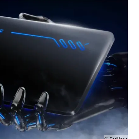
ⓘ RedMagic