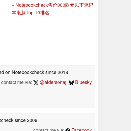
»
Notebookcheck售价300欧元以下笔记
本电脑Top 10排名
shed on Notebookcheck
since 2018
contact me via:
@aldersonaj
,
Bluesky
okcheck
since 2008
contact me via:
Facebook