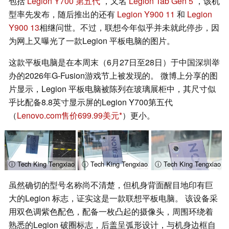
包括
Legion Y700 第五代
，又名
Legion Tab Gen 5
，该机
型率先发布，随后推出的还有
Legion Y900 11
和
Legion
Y900 13
相继问世。不过，联想今年似乎并未就此停步，因
为网上又曝光了一款Legion 平板电脑的图片。
这款平板电脑是在本周末（6月27日至28日）于中国深圳举
办的2026年G-Fusion游戏节上被发现的。 微博上分享的图
片显示，Legion 平板电脑被陈列在玻璃展柜中，其尺寸似
乎比配备8.8英寸显示屏的Legion Y700第五代
（
Lenovo.com售价699.99美元
）更小。
ⓘ Tech King Tengxiao
ⓘ Tech King Tengxiao
ⓘ Tech King Tengxiao
虽然确切的型号名称尚不清楚，但机身背面醒目地印有巨
大的Legion 标志，证实这是一款联想平板电脑。 该设备采
用双色调紫色配色，配备一枚凸起的摄像头，周围环绕着
熟悉的Legion 破圈标志，后盖呈弧形设计，与机身边框自