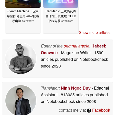
Steam Machine：玩家
RedMagic 正式确认将
希望如何使用Valve的客
全球推出其旗舰 OLED
厅电脑
平板电脑
06/29/2026
06/29/2026
Show more articles
Editor of the
original article
:
Habeeb
Onawole
- Magazine Writer
- 1599
articles published on Notebookcheck
since 2023
Translator:
Ninh Ngoc Duy
- Editorial
Assistant
- 818035 articles published
on Notebookcheck
since 2008
contact me via:
Facebook