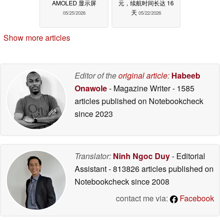
AMOLED 显示屏
元，续航时间长达 16
天
05/25/2026
05/22/2026
Show more articles
Editor of the
original article
:
Habeeb
Onawole
- Magazine Writer
- 1585
articles published on Notebookcheck
since 2023
Translator:
Ninh Ngoc Duy
- Editorial
Assistant
- 813826 articles published on
Notebookcheck
since 2008
contact me via:
Facebook