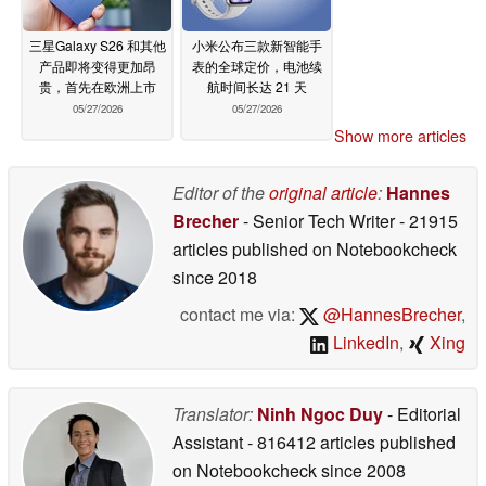
三星Galaxy S26 和其他
小米公布三款新智能手
产品即将变得更加昂
表的全球定价，电池续
贵，首先在欧洲上市
航时间长达 21 天
05/27/2026
05/27/2026
Show more articles
Editor of the
original article
:
Hannes
Brecher
- Senior Tech Writer
- 21915
articles published on Notebookcheck
since 2018
contact me via:
@HannesBrecher
,
LinkedIn
,
Xing
Translator:
Ninh Ngoc Duy
- Editorial
Assistant
- 816412 articles published
on Notebookcheck
since 2008