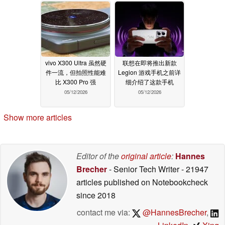
vivo X300 Ultra 虽然硬
联想在即将推出新款
件一流，但拍照性能难
Legion 游戏手机之前详
比 X300 Pro 强
细介绍了这款手机
05/12/2026
05/12/2026
Show more articles
Editor of the
original article
:
Hannes
Brecher
- Senior Tech Writer
- 21947
articles published on Notebookcheck
since 2018
contact me via:
@HannesBrecher
,