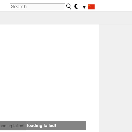
▼
loading failed!
loading failed!