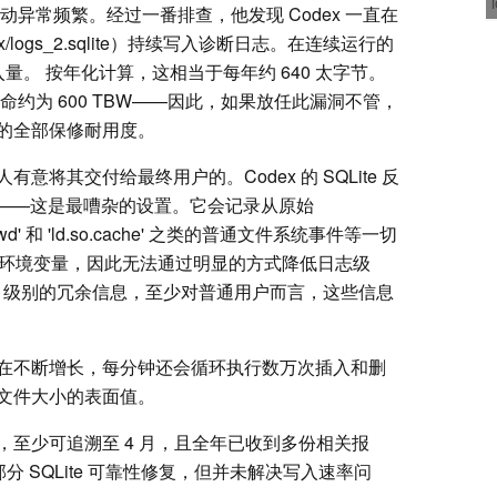
异常频繁。经过一番排查，他发现 Codex 一直在
dex/logs_2.sqlite）持续写入诊断日志。在连续运行的
写入量。 按年化计算，这相当于每年约 640 太字节。
定寿命约为 600 TBW——因此，如果放任此漏洞不管，
的全部保修耐用度。
将其交付给最终用户的。Codex 的 SQLite 反
运行——这是最嘈杂的设置。它会记录从原始
wd' 和 'ld.so.cache' 之类的普通文件系统事件等一切
OG 环境变量，因此无法通过明显的方式降低日志级
ACE 级别的冗余信息，至少对普通用户而言，这些信息
在不断增长，每分钟还会循环执行数万次插入和删
文件大小的表面值。
至少可追溯至 4 月，且全年已收到多份相关报
部分 SQLite 可靠性修复，但并未解决写入速率问