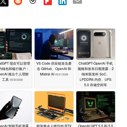
atGPT 现在可以管理
VS Code 供应链攻击袭
ChatGPT-OpenAI 手机
的钱包和银行账户：
击 GitHub、OpenAI 和
规格和发布日期泄露：2
penAI 推出个人理财
Mistral AI
纳米联发科 SoC、
05/21/2026
工具
LPDDR6 内存、UFS
05/30/2026
5.0 存储空间等
05/20/2026
penAI 智能手机泄露
框架将令人瞠目的 RTX
OpenAI GPT 5.5 和 5.5