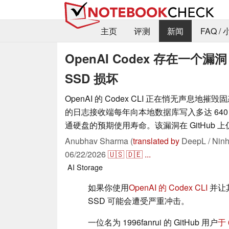
主页
评测
新闻
FAQ /
OpenAI Codex 存在一
SSD 损坏
OpenAI 的 Codex CLI 正在悄无声息地
的日志接收端每年向本地数据库写入多达 640
通硬盘的预期使用寿命。该漏洞在 GitHub 
Anubhav Sharma (
translated by
DeepL / Ninh
06/22/2026
🇺🇸
🇩🇪
...
AI
Storage
如果你使用
OpenAI 的 Codex CLI
并让
SSD 可能会遭受严重冲击。
一位名为 1996fanrui 的 GitHub 用户
于