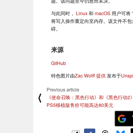
题。该问题至今仍悬而未决。
与此同时，
Linux
和
macOS
用户可将 '~/
将写入操作重定向至内存。该文件不包
碍。
来源
GitHub
特色图片由
Zac Wolff 提供
发布于
Unsp
Previous article
⟨
《使命召唤：黑色行动》和《黑色行动2
PS5移植版售价可能高达80美元