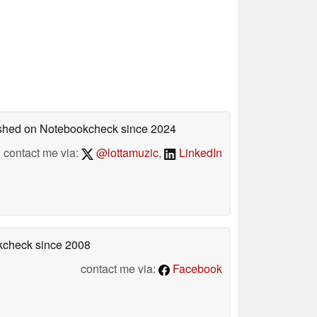
lished on Notebookcheck
since 2024
contact me via:
@lottamuzic
,
LinkedIn
okcheck
since 2008
contact me via:
Facebook