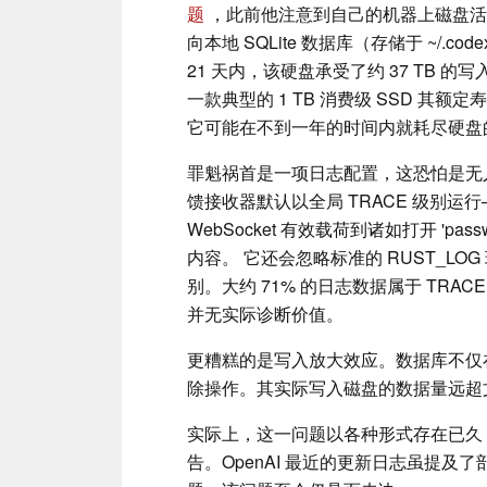
题
，此前他注意到自己的机器上磁盘活动
向本地 SQLite 数据库（存储于 ~/.co
21 天内，该硬盘承受了约 37 TB 的
一款典型的 1 TB 消费级 SSD 其额
它可能在不到一年的时间内就耗尽硬盘
罪魁祸首是一项日志配置，这恐怕是无人有意
馈接收器默认以全局 TRACE 级别
WebSocket 有效载荷到诸如打开 'pass
内容。 它还会忽略标准的 RUST_L
别。大约 71% 的日志数据属于 TR
并无实际诊断价值。
更糟糕的是写入放大效应。数据库不仅
除操作。其实际写入磁盘的数据量远超
实际上，这一问题以各种形式存在已久，
告。OpenAI 最近的更新日志虽提及了