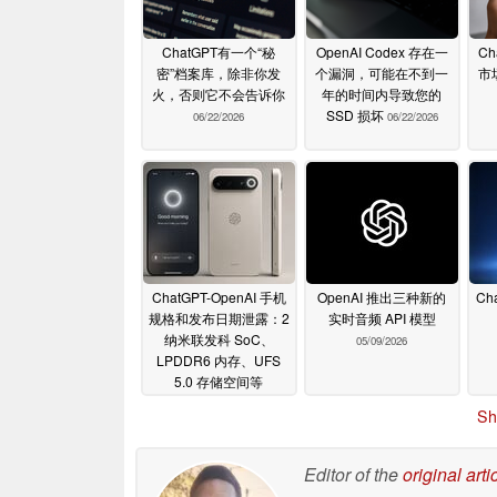
ChatGPT有一个“秘
OpenAI Codex 存在一
Ch
密”档案库，除非你发
个漏洞，可能在不到一
市
火，否则它不会告诉你
年的时间内导致您的
SSD 损坏
06/22/2026
06/22/2026
ChatGPT-OpenAI 手机
OpenAI 推出三种新的
Ch
规格和发布日期泄露：2
实时音频 API 模型
纳米联发科 SoC、
05/09/2026
LPDDR6 内存、UFS
5.0 存储空间等
05/20/2026
Sh
Editor of the
original arti