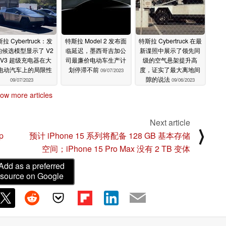
拉 Cybertruck：发
特斯拉 Model 2 发布面
特斯拉 Cybertruck 在最
的候选模型显示了 V2
临延迟，墨西哥吉加公
新谍照中展示了领先同
 V3 超级充电器在大
司最廉价电动车生产计
级的空气悬架提升高
电动汽车上的局限性
划停滞不前
度，证实了最大离地间
09/07/2023
隙的说法
09/07/2023
09/06/2023
ow more articles
Next article
⟩
p
预计 iPhone 15 系列将配备 128 GB 基本存储
空间；iPhone 15 Pro Max 没有 2 TB 变体
Add as a preferred
source on Google