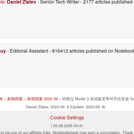
cle
:
Daniel Zlatev
- Senior Tech Writer
- 2177 articles publishe
Duy
- Editorial Assistant
- 816412 articles published on Notebo
闻
>
新闻档案
>
新闻档案 2023 09
> 特斯拉 Model 3 高地版竞争对手比亚迪
Daniel Zlatev, 2023-09- 8 (Update: 2023-09- 8)
Cookie Settings
| 05.08.2026 04:41
ng via one of our affiliate links, Notebookcheck may earn a commission. Thank 