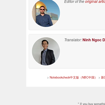
Editor of the
original arti
Translator:
Ninh Ngoc 
>
Notebookcheck中文版（NBC中国）
>
新
* If you buy somethi