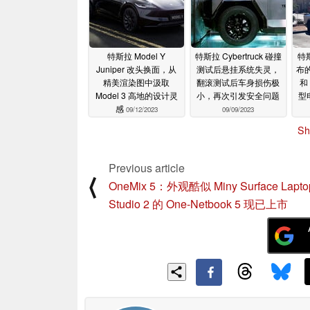
特斯拉 Model Y
特斯拉 Cybertruck 碰撞
特斯
Juniper 改头换面，从
测试后悬挂系统失灵，
布
精美渲染图中汲取
翻滚测试后车身损伤极
和
Model 3 高地的设计灵
小，再次引发安全问题
型
感
09/12/2023
09/09/2023
Sh
Previous article
⟨
OneMix 5：外观酷似 Miny Surface Lapto
Studio 2 的 One-Netbook 5 现已上市