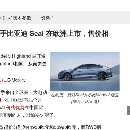
 小提示/ 技术参数
资料库
对手比亚迪 Seal 在欧洲上市，售价相
 3 Highland 展开激
ghland相同，从而失去
🇸
...
E-Mobility
接竞争对手来自全球第二大电动
在欧洲，新款Seal并不比Model 3便宜
l
- 在中国发布几个月
（图片：比亚迪）
al
价格优势
在中国比
洲也能复制的人，恐怕要失望了。
起价分别为44900欧元和50990欧元，而RWD版