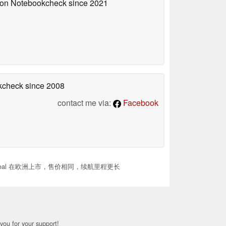
d on Notebookcheck
since 2021
okcheck
since 2008
contact me via:
Facebook
 Seal 在欧洲上市，售价相同，续航里程更长
you for your support!