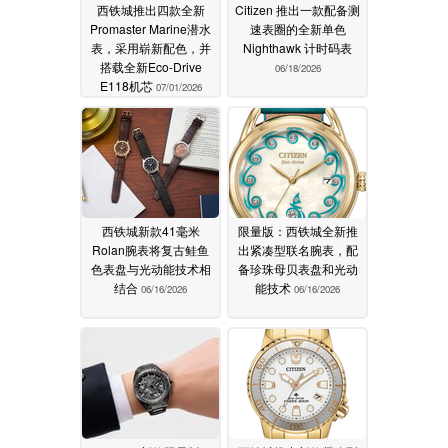
西铁城推出四款全新
Citizen 推出一款配备测
Promaster Marine潜水
速表圈的全新单色
表，采用崭新配色，并
Nighthawk 计时码表
搭载全新Eco-Drive
06/18/2026
E118机芯
07/01/2026
西铁城新款41毫米
限量版：西铁城全新推
Rolan腕表将复古鲑鱼
出紧凑型联名腕表，配
色表盘与光动能技术相
备珍珠母贝表盘和光动
结合
能技术
06/16/2026
06/16/2026