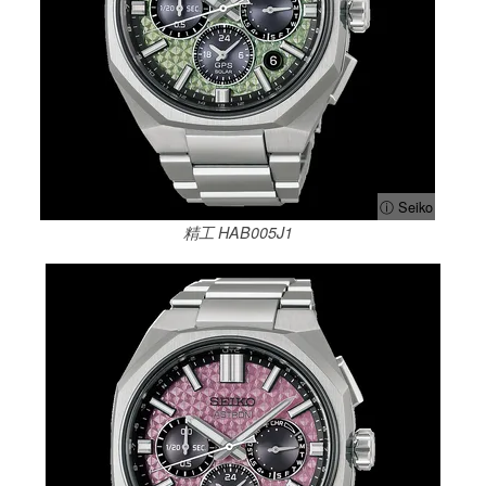
ⓘ Seiko
精工 HAB005J1