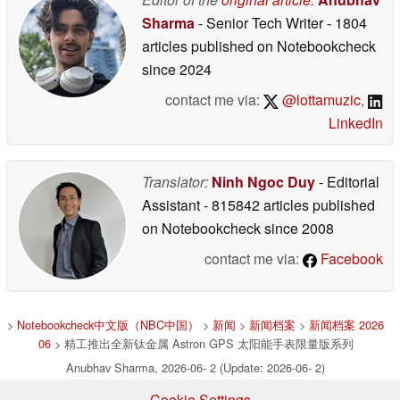
Sharma
- Senior Tech Writer
- 1804
articles published on Notebookcheck
since 2024
contact me via:
@lottamuzic
,
LinkedIn
Translator:
Ninh Ngoc Duy
- Editorial
Assistant
- 815842 articles published
on Notebookcheck
since 2008
contact me via:
Facebook
>
Notebookcheck中文版（NBC中国）
>
新闻
>
新闻档案
>
新闻档案 2026
06
> 精工推出全新钛金属 Astron GPS 太阳能手表限量版系列
Anubhav Sharma, 2026-06- 2 (Update: 2026-06- 2)
Cookie Settings