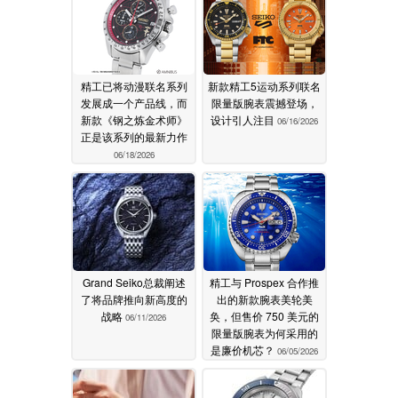
精工已将动漫联名系列
新款精工5运动系列联名
发展成一个产品线，而
限量版腕表震撼登场，
新款《钢之炼金术师》
设计引人注目
06/16/2026
正是该系列的最新力作
06/18/2026
Grand Seiko总裁阐述
精工与 Prospex 合作推
了将品牌推向新高度的
出的新款腕表美轮美
战略
奂，但售价 750 美元的
06/11/2026
限量版腕表为何采用的
是廉价机芯？
06/05/2026