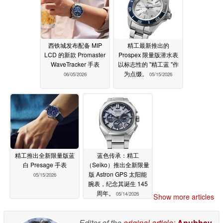
西铁城发布配备 MIP
精工最新推出的
LCD 的新款 Promaster
Prospex 限量版潜水表
WaveTracker 手表
以标志性的 "精工蓝 "作
为点缀。
06/05/2026
05/15/2026
精工推出全新限量版蓝
蓝色传承：精工
白 Presage 手表
（Seiko）推出全新限量
版 Astron GPS 太阳能
05/15/2026
腕表，纪念其诞生 145
周年。
05/14/2026
Show more articles
Editor of the
original article
:
Anubhav