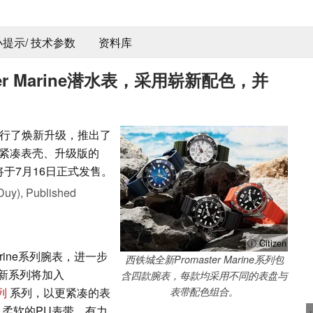
 小提示/ 技术参数
资料库
er Marine潜水表，采用崭新配色，并
e系列进行了焕新升级，推出了
的紧凑表壳、升级版的
列将于7月16日正式发售。
Duy),
Published
ⓘ Citizen
arine系列腕表，进一步
西铁城全新Promaster Marine系列包
新系列将加入
含四款腕表，每款均采用不同的表盘与
系列
系列，以更紧凑的表
表带配色组合。
以及柔软的PU表带，有力