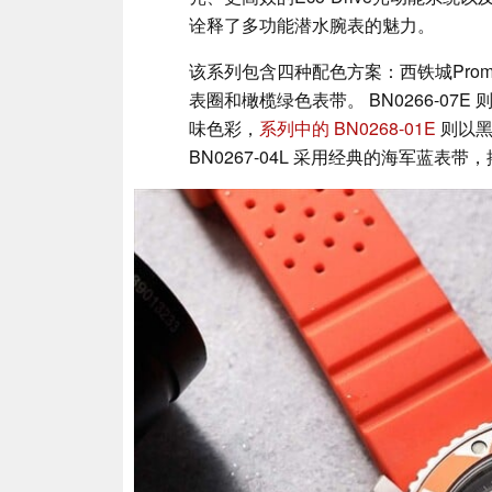
诠释了多功能潜水腕表的魅力。
该系列包含四种配色方案：西铁城Promas
表圈和橄榄绿色表带。 BN0266-0
味色彩，
系列中的 BN0268-01E
则以
BN0267-04L 采用经典的海军蓝