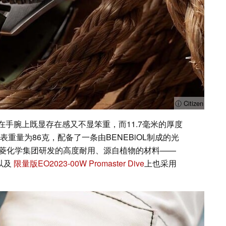
ⓘ Citizen
在手腕上既显存在感又不显笨重，而11.7毫米的厚度
重量为86克，配备了一条由BENEBiOL制成的光
由三菱化学集团研发的高度耐用、源自植物的材料——
3E以及
限量版EO2023-00W Promaster Dive
上也采用