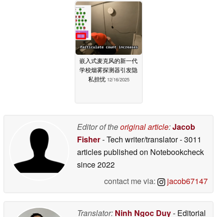
嵌入式麦克风的新一代
学校烟雾探测器引发隐
私担忧
12/16/2025
Editor of the
original article
:
Jacob
Fisher
- Tech writer/translator
- 3011
articles published on Notebookcheck
since 2022
contact me via:
jacob67147
Translator:
Ninh Ngoc Duy
- Editorial