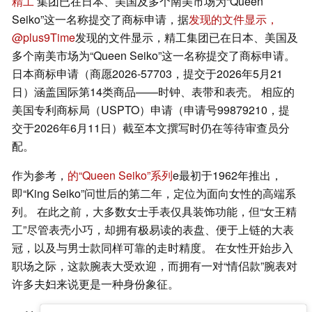
精工
集团已在日本、美国及多个南美市场为“Queen
Seiko”这一名称提交了商标申请，据
发现的文件显示，
@plus9Time
发现的文件显示，精工集团已在日本、美国及
多个南美市场为“Queen Seiko”这一名称提交了商标申请。
日本商标申请（商愿2026-57703，提交于2026年5月21
日）涵盖国际第14类商品——时钟、表带和表壳。 相应的
美国专利商标局（USPTO）申请（申请号99879210，提
交于2026年6月11日）截至本文撰写时仍在等待审查员分
配。
作为参考，
的“Queen Seiko”系列
e最初于1962年推出，
即“King Seiko”问世后的第二年，定位为面向女性的高端系
列。 在此之前，大多数女士手表仅具装饰功能，但“女王精
工”尽管表壳小巧，却拥有极易读的表盘、便于上链的大表
冠，以及与男士款同样可靠的走时精度。 在女性开始步入
职场之际，这款腕表大受欢迎，而拥有一对“情侣款”腕表对
许多夫妇来说更是一种身份象征。