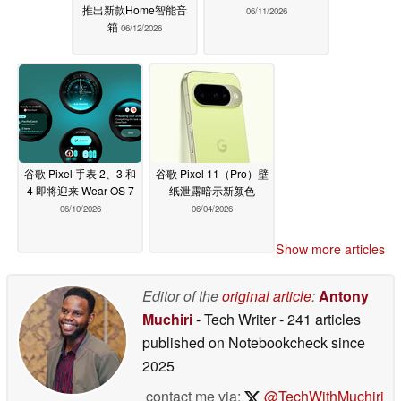
推出新款Home智能音
06/11/2026
箱
06/12/2026
谷歌 Pixel 手表 2、3 和
谷歌 Pixel 11（Pro）壁
4 即将迎来 Wear OS 7
纸泄露暗示新颜色
06/10/2026
06/04/2026
Show more articles
Editor of the
original article
:
Antony
Muchiri
- Tech Writer
- 241 articles
published on Notebookcheck
since
2025
contact me via:
@TechWithMuchiri