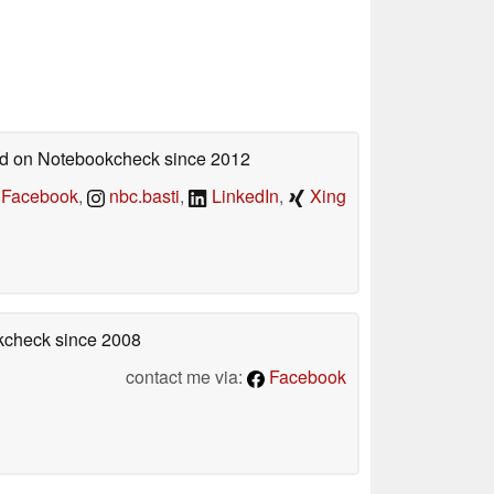
hed on Notebookcheck
since 2012
Facebook
,
nbc.basti
,
LinkedIn
,
Xing
okcheck
since 2008
contact me via:
Facebook