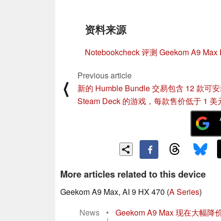
资料来源
Notebookcheck 评测 Geekom A9 Max E
Previous article
⟨
新的 Humble Bundle 交易包含 12 款可
Steam Deck 的游戏，每款售价低于 1 美
More articles related to this device
Geekom A9 Max, AI 9 HX 470 (
A Series
)
News
•
Geekom A9 Max 现在大幅降价
|