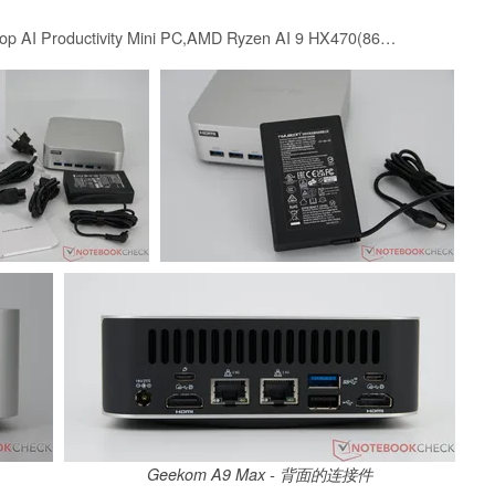
GEEKOM A9 Max Top AI Productivity Mini PC,AMD Ryzen AI 9 HX470(86 Tops)DDR5
Geekom A9 Max - 背面的连接件