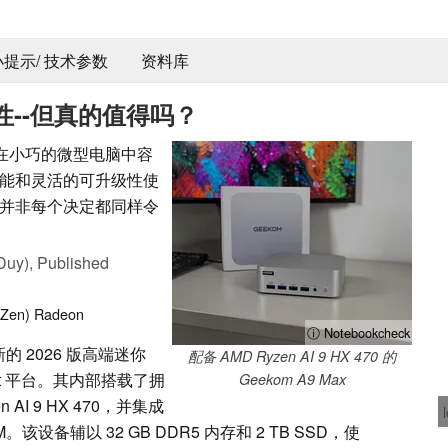
 小提示/ 技术参数
资料库
升级性--但真的值得吗？
如何在小巧的微型电脑中容
能和灵活的可升级性使
并非每个决定都同样令
Duy),
Published
(Zen)
Radeon
ⓘ Notebookcheck
新的 2026 版高端迷你
配备 AMD Ryzen AI 9 HX 470 的
oint 平台。其内部搭载了拥
Geekom A9 Max
n AI 9 HX 470，并集成
0M。该设备辅以 32 GB DDR5 内存和 2 TB SSD，使