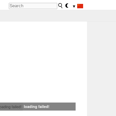
▼
loading failed!
loading failed!