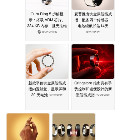
Oura Ring 5 拆解显
夏普推出钛金属智能戒
示：搭载 ARM 芯片、
指，配备四个传感器，
384 KB 内存，且无法维
电池续航长达14天
修
06/23/2026
06/16/2026
新款平价钛金属智能戒
Qringstore 推出具有手
指内置触觉、显示屏和
势控制和轻便设计的新
30 天电池
型智能戒指
06/03/2026
05/29/2026