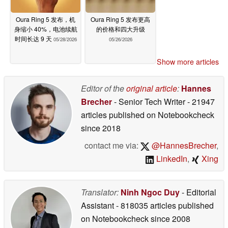
Oura Ring 5 发布，机
Oura Ring 5 发布更高
身缩小 40%，电池续航
的价格和四大升级
时间长达 9 天
05/28/2026
05/26/2026
Show more articles
Editor of the
original article
:
Hannes
Brecher
- Senior Tech Writer
- 21947
articles published on Notebookcheck
since 2018
contact me via:
@HannesBrecher
,
LinkedIn
,
Xing
Translator:
Ninh Ngoc Duy
- Editorial
Assistant
- 818035 articles published
on Notebookcheck
since 2008