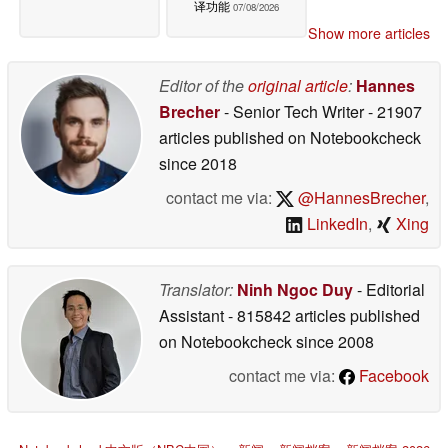
译功能
07/08/2026
Show more articles
Editor of the
original article
:
Hannes
Brecher
- Senior Tech Writer
- 21907
articles published on Notebookcheck
since 2018
contact me via:
@HannesBrecher
,
LinkedIn
,
Xing
Translator:
Ninh Ngoc Duy
- Editorial
Assistant
- 815842 articles published
on Notebookcheck
since 2008
contact me via:
Facebook