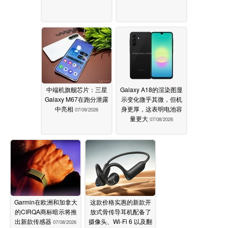
中端机旗舰芯片：三星
Galaxy A18的渲染图显
Galaxy M67在跑分泄露
示变化微乎其微，但机
中亮相
身更厚，这表明电池容
07/09/2026
量更大
07/08/2026
Garmin在欧洲和加拿大
这款价格实惠的新款开
的CIRQA商标暗示将推
放式骨传导耳机配备了
出新款传感器
摄像头、Wi-Fi 6 以及翻
07/08/2026