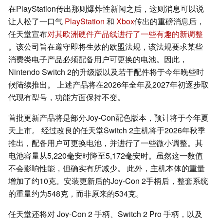
在PlayStation传出那则爆炸性新闻之后，这则消息可以说
让人松了一口气
PlayStation
和
Xbox
传出的重磅消息后，
任天堂宣布
对其欧洲硬件产品线进行了一些有趣的新调整
。该公司旨在遵守即将生效的欧盟法规，该法规要求某些
消费类电子产品必须配备用户可更换的电池。因此，
Nintendo Switch 2的升级版以及若干配件将于今年晚些时
候陆续推出。 上述产品将在2026年全年及2027年初逐步取
代现有型号，功能方面保持不变。
首批更新产品将是部分Joy-Con配色版本，预计将于今年夏
天上市。 经过改良的任天堂Switch 2主机将于2026年秋季
推出，配备用户可更换电池，并进行了一些微小调整。其
电池容量从5,220毫安时降至5,172毫安时。虽然这一数值
不会影响性能，但确实有所减少。 此外，主机本体的重量
增加了约10克。安装更新后的Joy-Con 2手柄后，整套系统
的重量约为548克，而非原来的534克。
任天堂还将对 Joy-Con 2 手柄、Switch 2 Pro 手柄，以及