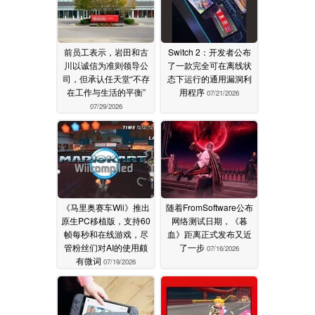
前员工表示，岩田和古
Switch 2：开发者公布
川以诚信为准则领导公
了一款完全可在离线状
司，但承认任天堂“不存
态下运行的通用漏洞利
在工作与生活的平衡”
用程序
07/21/2026
07/29/2026
《马里奥赛车Wii》推出
随着FromSoftware公布
原生PC移植版，支持60
网络测试日期，《暮
帧每秒和在线游戏，尽
血》距离正式发布又近
管粉丝们对AI的使用颇
了一步
07/16/2026
有微词
07/19/2026