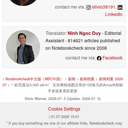
contact me via:
silvio39191
,
LinkedIn
Translator:
Ninh Ngoc Duy
- Editorial
Assistant
- 814621 articles published
on Notebookcheck
since 2008
contact me via:
Facebook
>
Notebookcheck中文版（NBC中国）
>
新闻
>
新闻档案
>
新闻档案 2026
07
> 一款亮度达3,000 cd/m²、支持离线地图且售价100美元的Amazfit智能
手表迎来系统更新
Silvio Werner, 2026-07- 5 (Update: 2026-07- 5)
Cookie Settings
| 31.07.2026 15:01
* If you buy something via one of our affiliate links, Notebookcheck may