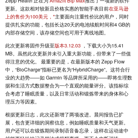
Zepp Health 正在为
Amazfit Bip Max
推出了一项新的软件
更新。这款相对较新且价格实惠的智能手表目前
在亚马逊
上的售价为100美元，
主要面向注重性价比的用户，同时
提供扎实的功能，包括长达20天的电池续航时间和4 GB的
内部存储空间，该存储空间也可用于离线地图。
此次更新将固件升级至
版本3.12.03
，下载大小为15.41
MB。虽然此次更新并未引入重大新功能，但带来了一些值
得注意的优化。 最重要的是，在最新版本的 Zepp Flow
中，“BioCharge”指标已更名为“HybridCharge”。这符合行
业的大趋势——如 Garmin 等品牌所采用的——即将生理数
据和生活方式数据整合为一个直观的能量评分。该指标综
合考虑了睡眠质量，以及日常活动和锻炼带来的身体和心
理压力等因素。
根据更新日志，此次还新增了两项改进。晨间报告已扩
展，包含更详细的洞察信息，例如睡眠质量和天气更新。
用户还可以在锻炼期间录制语音备忘录，这样在运动途中