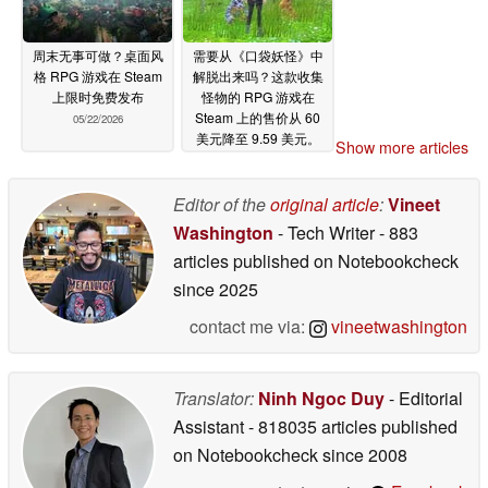
周末无事可做？桌面风
需要从《口袋妖怪》中
格 RPG 游戏在 Steam
解脱出来吗？这款收集
上限时免费发布
怪物的 RPG 游戏在
Steam 上的售价从 60
05/22/2026
美元降至 9.59 美元。
Show more articles
05/22/2026
Editor of the
original article
:
Vineet
Washington
- Tech Writer
- 883
articles published on Notebookcheck
since 2025
contact me via:
vineetwashington
Translator:
Ninh Ngoc Duy
- Editorial
Assistant
- 818035 articles published
on Notebookcheck
since 2008