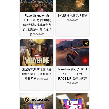
PlayerUnknown 自
控制共振电脑需求揭秘
《PUBG》之后推出的
06/04/2026
首款大型游戏现在免费
了，但这并不是个好消
息
06/04/2026
索尼游戏展前泄露《漫
Take-Two 关闭了《GTA
威金刚狼》PS5 预购信
V》的 RP 平台
息和价格
RAGE:MP 后停止运营
05/31/2026
05/29/2026