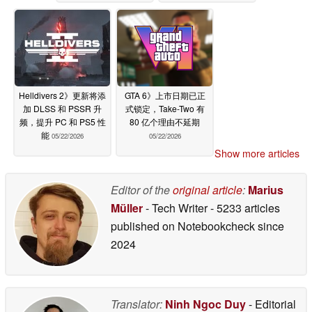
Helldivers 2》更新将添
GTA 6》上市日期已正
加 DLSS 和 PSSR 升
式锁定，Take-Two 有
频，提升 PC 和 PS5 性
80 亿个理由不延期
能
05/22/2026
05/22/2026
Show more articles
Editor of the
original article
:
Marius
Müller
- Tech Writer
- 5233 articles
published on Notebookcheck
since
2024
Translator:
Ninh Ngoc Duy
- Editorial