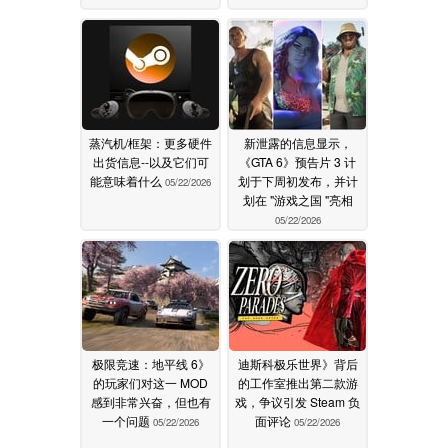
蒸汽机/框架：更多硬件
新泄露的信息显示，
出货信息--以及它们可
《GTA 6》预告片 3 计
能意味着什么
划于下周初发布，并计
05/22/2026
划在 "游戏之国 "亮相
05/22/2026
极限竞速：地平线 6》
迪斯科极乐世界》背后
的玩家们对这一 MOD
的工作室推出第二款游
感到非常兴奋，但也有
戏，争议引发 Steam 负
一个问题
面评论
05/22/2026
05/22/2026