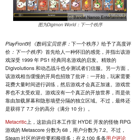
ⓘ Bandai Namco Entertainment
图为Digimon World：下一个秩序
PlayFront
对
《数码宝贝世界：
下一个秩序
》
给予了高度评
价
：下一个秩序
》首先给人一种怀旧的感觉，并指出该游
戏深受 1999 年 PS1 经典同名游戏的启发。精致的
Digivolutions 和动态战斗也令测试者们信服。另一方面，
该游戏相当缓慢的开局也招致了批评：一开始，玩家需要
花费大量时间进行训练，然后游戏才会真正加速。游戏世
界也不太受欢迎。游戏没有一个真正的开放世界，而是依
靠由加载屏幕和隐形墙壁分隔的独立区域。不过，最终还
是获得了 7.7 分的高分（满分 10 分）。
Metacritic
上，这款由日本工作室 HYDE 开发的怪物 RPG
游戏的 Metascore 分数为 68，用户分数为 7.2。不过，
Steam 社区的评价要积极得多：在 2,100 多条
用户评论