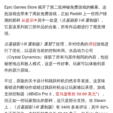
Epic Games Store 揭开了第二批神秘免费游戏的帷幕。这
批游戏也带来了两款免费游戏，正如 Reddit 上一些用户猜
测的那样
从提示中
其中一款是《
古墓丽影 I-III 重制版
》。
它是该系列前三部作品的合集，所有作品都进行了视觉增
强。
古墓丽影 I-III 重制版》重塑
了纹理，并对经典的
劳拉
游戏进
行了优化，以适应当前的控制布局。水晶动力公司
（Crystal Dynamics）保留了所有与原作相同的内容，包括
秘密地点和敌人模式，这是一件好事。玩家可以体验到原
作的原汁原味。
不过，原版的关卡设计和跳跃时机仍然非常老派。这意味
着错误判断动作或错过跳跃时机会让玩家难以承受。游戏
支持控制器（8BitDo Pro 3，
亚马逊售价 59.99 美元
），
但正如一些玩家指出的那样，这只是部分支持。在 Steam
上，《
古墓丽影 I-III 重制版
》有 3400 多条评论，其中 82%