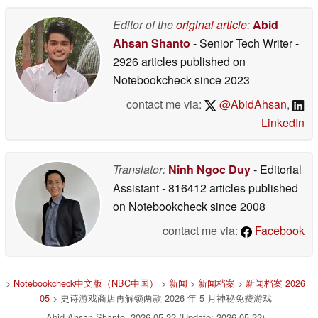
Editor of the
original article
:
Abid
Ahsan Shanto
- Senior Tech Writer
-
2926 articles published on
Notebookcheck
since 2023
contact me via:
@AbidAhsan
,
LinkedIn
Translator:
Ninh Ngoc Duy
- Editorial
Assistant
- 816412 articles published
on Notebookcheck
since 2008
contact me via:
Facebook
>
Notebookcheck中文版（NBC中国）
>
新闻
>
新闻档案
>
新闻档案 2026
05
> 史诗游戏商店再解锁两款 2026 年 5 月神秘免费游戏
Abid Ahsan Shanto, 2026-05-22 (Update: 2026-05-22)