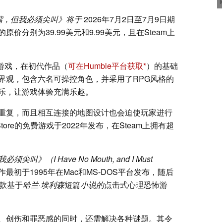
嘴，但我必须尖叫》将于
2026年7月2日至7月9日期
分别为39.99美元和9.99美元，且在Steam上
游戏，在初代作品（
可在Humble平台获取
）的基础
界观，包含六名可操控角色，并采用了RPG风格的
乐，让游戏体验充满乐趣。
重复，而且相互连接的地图设计也会迫使玩家进行
Store的免费游戏于2022年发布，在Steam上拥有超
尖叫》（I Have No Mouth, and I Must
 该作最初于1995年在Mac和MS-DOS平台发布，随后
一款基于
哈兰·埃利森
短篇
小说的
点击式心理恐怖游
、创伤和罪恶感的同时，还需解决各种谜题。其令