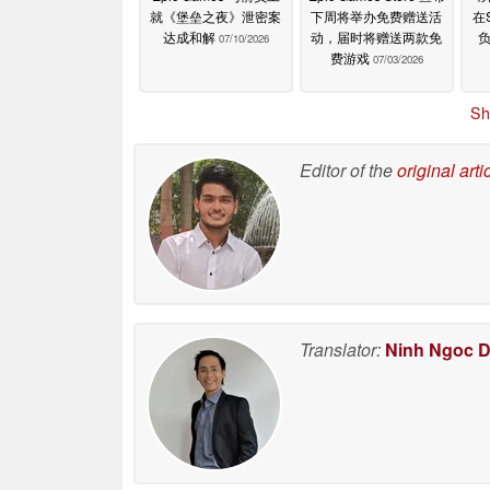
就《堡垒之夜》泄密案
下周将举办免费赠送活
在
达成和解
动，届时将赠送两款免
负
07/10/2026
费游戏
07/03/2026
Sh
Editor of the
original arti
Translator:
Ninh Ngoc 