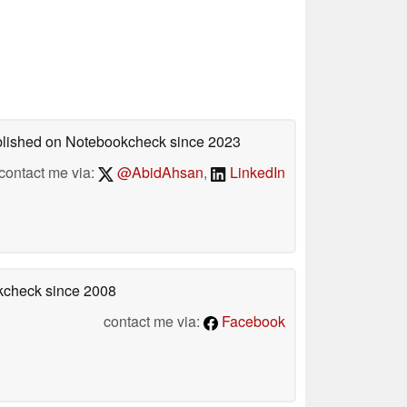
ublished on Notebookcheck
since 2023
contact me via:
@AbidAhsan
,
LinkedIn
okcheck
since 2008
contact me via:
Facebook