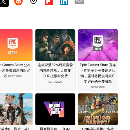
ic Games Store 公布
这款深受82%玩家喜爱
Epic Games Store 宣布
下周免费赠送的新游
的冒险游戏，目前在
下周将举办免费赠送活
戏
GOG上限时免费
动，届时将提供两款广
07/17/2026
受好评的免费游戏
07/10/2026
07/10/2026
死或生6：最后一战》
最新报道称，《GTA
SNK确认将推出多款