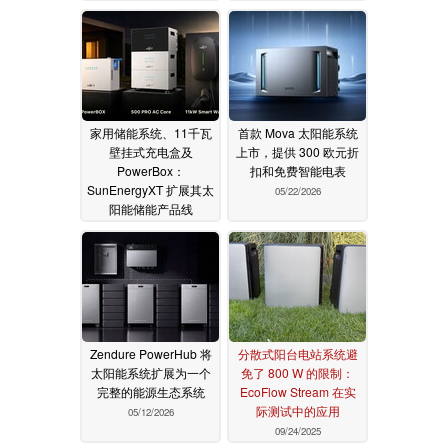
家用储能系统、11千瓦
首款 Mova 太阳能系统
壁挂式充电盒及
上市，提供 300 欧元折
PowerBox：
扣和免费智能电表
SunEnergyXT 扩展其太
05/22/2026
阳能储能产品线
06/18/2026
Zendure PowerHub 将
分散式阳台电站系统避
太阳能系统扩展为一个
免了 800 W 的限制：
完整的能源生态系统
EcoFlow Stream 在实
际测试中的应用
05/12/2026
09/24/2025