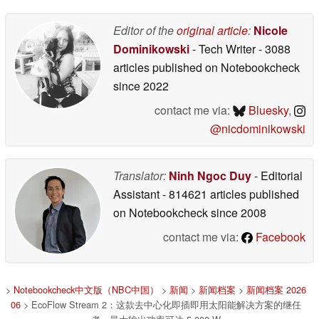
Editor of the
original article
:
Nicole
Dominikowski
- Tech Writer
- 3088
articles published on Notebookcheck
since 2022
contact me via:
Bluesky
,
@nicdominikowski
Translator:
Ninh Ngoc Duy
- Editorial
Assistant
- 814621 articles published
on Notebookcheck
since 2008
contact me via:
Facebook
>
Notebookcheck中文版（NBC中国）
>
新闻
>
新闻档案
>
新闻档案 2026
06
> EcoFlow Stream 2：这款去中心化即插即用太阳能解决方案的继任