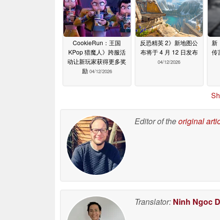
CookieRun：王国
反恐精英 2》新地图公
新
KPop 猎魔人》跨服活
布将于 4 月 12 日发布
传
动让新玩家获得更多奖
04/12/2026
励
04/12/2026
Sh
Editor of the
original arti
Translator:
Ninh Ngoc 