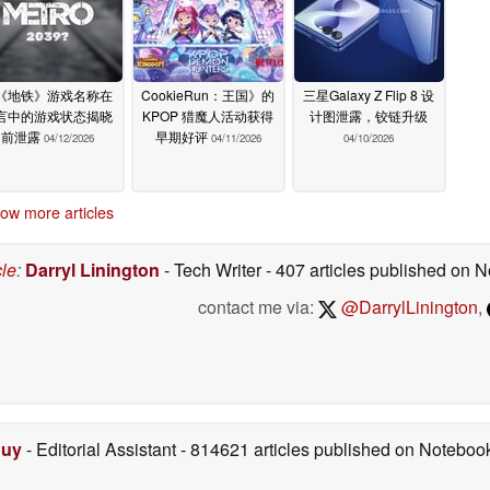
《地铁》游戏名称在
CookieRun：王国》的
三星Galaxy Z Flip 8 设
言中的游戏状态揭晓
KPOP 猎魔人活动获得
计图泄露，铰链升级
前泄露
早期好评
04/12/2026
04/11/2026
04/10/2026
ow more articles
cle
:
Darryl Linington
- Tech Writer
- 407 articles published on
contact me via:
@DarrylLinington
,
Duy
- Editorial Assistant
- 814621 articles published on Notebo