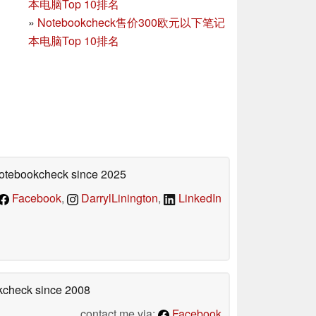
本电脑Top 10排名
»
Notebookcheck售价300欧元以下笔记
本电脑Top 10排名
 Notebookcheck
since 2025
Facebook
,
DarrylLinington
,
LinkedIn
okcheck
since 2008
contact me via:
Facebook