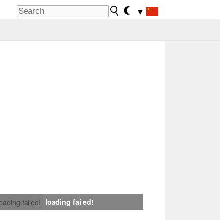
▼
loading failed!
loading failed!