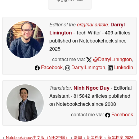
03/27/2026
Editor of the
original article
:
Darryl
Linington
- Tech Writer
- 409 articles
published on Notebookcheck
since
2025
contact me via:
@DarrylLinington
,
Facebook
,
DarrylLinington
,
LinkedIn
Translator:
Ninh Ngoc Duy
- Editorial
Assistant
- 815842 articles published
on Notebookcheck
since 2008
contact me via:
Facebook
>
Notebookcheck中文版（NBC中国）
>
新闻
>
新闻档案
>
新闻档案 2026