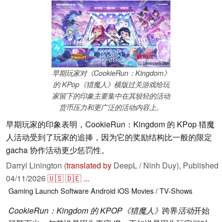
ⓘ Devsisters.com
早期玩家对《CookieRun：Kingdom》
的 KPop《猎魔人》横版过关游戏给玩
家留下的印象主要集中在其较轻的活动
货币压力和更广泛的活动内容上。
早期玩家的印象表明，CookieRun：Kingdom 的 KPop 猎魔
人活动受到了玩家的追捧，因为它的奖励结构比一般的限定
gacha 协作活动更少惩罚性。
Darryl Linington (
translated by
DeepL / Ninh Duy),
Published
04/11/2026
🇺🇸
🇩🇪
...
Gaming
Launch
Software
Android
iOS
Movies / TV-Shows
CookieRun：Kingdom 的 KPOP《猎魔人》
跨界
活动
开始