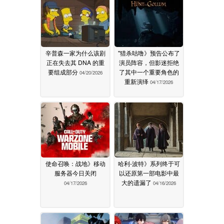
辛普森一家为什么该剧
"猎杀咕噜》预告公布了
正在失去其 DNA 的重
演员阵容，但影迷拒绝
要组成部分
了其中一个重要角色的
04/20/2026
重新演绎
04/17/2026
使命召唤：战地》移动
哈利-波特》系列终于可
服务器今日关闭
以还原第一部电影中最
大的遗漏了
04/17/2026
04/16/2026