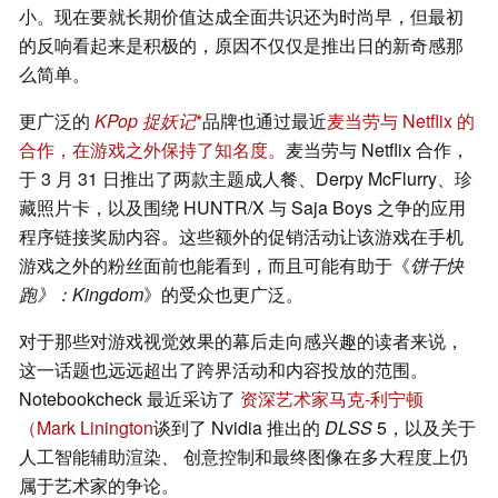
小。现在要就长期价值达成全面共识还为时尚早，但最初
的反响看起来是积极的，原因不仅仅是推出日的新奇感那
么简单。
更广泛的
KPop 捉妖记
品牌也通过最近
麦当劳与 Netflix 的
合作，在游戏之外保持了知名度。
麦当劳与 Netflix 合作，
于 3 月 31 日推出了两款主题成人餐、Derpy McFlurry、珍
藏照片卡，以及围绕 HUNTR/X 与 Saja Boys 之争的应用
程序链接奖励内容。这些额外的促销活动让该游戏在手机
游戏之外的粉丝面前也能看到，而且可能有助于《
饼干快
跑》：Kingdom
》的受众也更广泛。
对于那些对游戏视觉效果的幕后走向感兴趣的读者来说，
这一话题也远远超出了跨界活动和内容投放的范围。
Notebookcheck 最近采访了
资深艺术家马克-利宁顿
（Mark Linington
谈到了 Nvidia 推出的
DLSS
5，以及关于
人工智能辅助渲染
、
创意控制和最终图像在多大程度上仍
属于艺术家的争论。