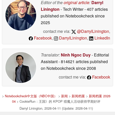
Editor of the
original article
:
Darryl
Linington
- Tech Writer
- 407 articles
published on Notebookcheck
since
2025
contact me via:
@DarrylLinington
,
Facebook
,
DarrylLinington
,
LinkedIn
Translator:
Ninh Ngoc Duy
- Editorial
Assistant
- 814621 articles published
on Notebookcheck
since 2008
contact me via:
Facebook
>
Notebookcheck中文版（NBC中国）
>
新闻
>
新闻档案
>
新闻档案 2026
04
> CookieRun：王国》的 KPOP 猎魔人活动获得早期好评
Darryl Linington, 2026-04-11 (Update: 2026-04-11)