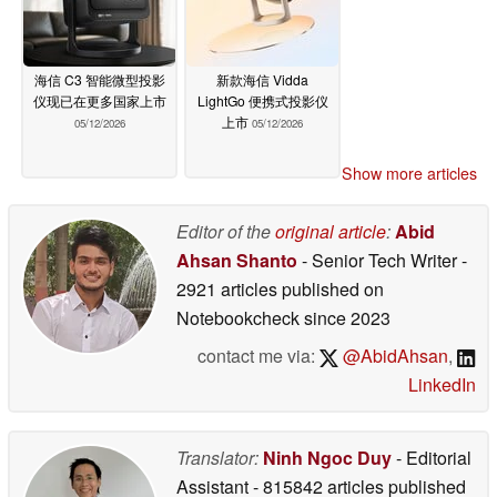
海信 C3 智能微型投影
新款海信 Vidda
仪现已在更多国家上市
LightGo 便携式投影仪
上市
05/12/2026
05/12/2026
Show more articles
Editor of the
original article
:
Abid
Ahsan Shanto
- Senior Tech Writer
-
2921 articles published on
Notebookcheck
since 2023
contact me via:
@AbidAhsan
,
LinkedIn
Translator:
Ninh Ngoc Duy
- Editorial
Assistant
- 815842 articles published