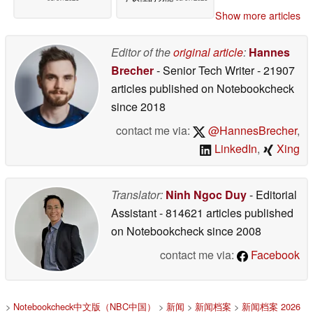
Show more articles
Editor of the
original article
:
Hannes
Brecher
- Senior Tech Writer
- 21907
articles published on Notebookcheck
since 2018
contact me via:
@HannesBrecher
,
LinkedIn
,
Xing
Translator:
Ninh Ngoc Duy
- Editorial
Assistant
- 814621 articles published
on Notebookcheck
since 2008
contact me via:
Facebook
>
Notebookcheck中文版（NBC中国）
>
新闻
>
新闻档案
>
新闻档案 2026