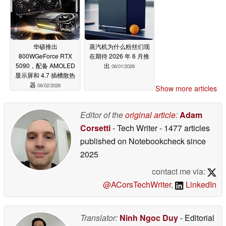
华硕推出
蒸汽机为什么粉丝们现
800WGeForce RTX
在期待 2026 年 6 月推
5090，配备 AMOLED
出
06/01/2026
显示屏和 4.7 插槽散热
器
06/02/2026
Show more articles
Editor of the
original article
:
Adam
Corsetti
- Tech Writer
- 1477 articles
published on Notebookcheck
since
2025
contact me via:
@ACorsTechWriter
,
LinkedIn
Translator:
Ninh Ngoc Duy
- Editorial