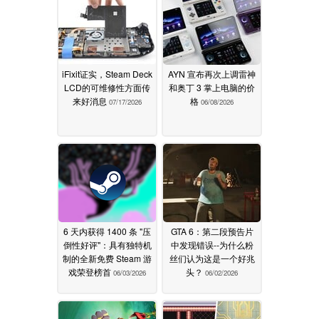
iFixit证实，Steam Deck
AYN 宣布再次上调雷神
LCD的可维修性方面传
和奥丁 3 掌上电脑的价
来好消息
格
07/17/2026
06/08/2026
6 天内获得 1400 条 "压
GTA 6：第二段预告片
倒性好评"：具有独特机
中发现错误--为什么粉
制的全新免费 Steam 游
丝们认为这是一个好兆
戏荣登榜首
头？
06/03/2026
06/02/2026