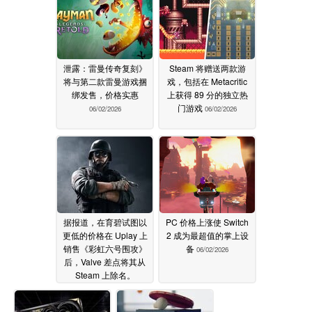
泄露：雷曼传奇复刻》
Steam 将赠送两款游
将与第二款雷曼游戏捆
戏，包括在 Metacritic
绑发售，价格实惠
上获得 89 分的独立热
门游戏
06/02/2026
06/02/2026
据报道，在育碧试图以
PC 价格上涨使 Switch
更低的价格在 Uplay 上
2 成为最超值的掌上设
销售《彩虹六号围攻》
备
06/02/2026
后，Valve 差点将其从
Steam 上除名。
06/02/2026