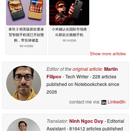
泰坦 2 精英版新款紧凑
小米确认在国际市场推
型智能手机现已开始预
出新款次旗舰手机
购，带实体键盘
05/14/2026
05/14/2026
Show more articles
Editor of the
original article
:
Martin
Filipov
- Tech Writer
- 228 articles
published on Notebookcheck
since
2026
contact me via:
LinkedIn
Translator:
Ninh Ngoc Duy
- Editorial
Assistant
- 816412 articles published