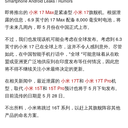
Smartphone
Android
Leaks / Rumors
即将推出的
小米 17 Max
是紧凑型
小米 17
旗舰机。根据泄
露的信息，6.9 英寸的 17 Max 配备 8,000 毫安时电池，将
于未来几周内，即 5 月份在中国正式上市。
不过，我们也发现该机可能会考虑在全球发布。考虑到 6.3
英寸的小米 17 已在全球上市，这并不令人感到意外。尽管
如此，在中国智能手机行话中，"全球 "可能意味着从在欧
盟或亚洲更广泛地供应到在印度发布等任何情况，因此您
将不得不继续关注小米最终决定的更新。
在相关新闻中，最近泄露的
小米 17T
和
小米 17T Pro
机
型，取代
小米 15T
和
15T Pro
预计也将于 5 月下旬发布。
目前流传的日期是 5 月 28 日。
不出所料，小米将跳过 16T 系列，以赶上其旗舰阵容其他
产品的命名方案。