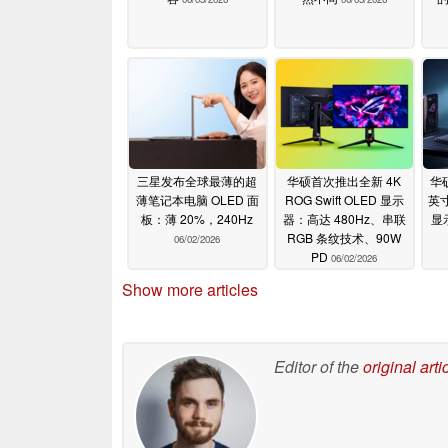
三星发布全球最薄的超
华硕首次推出全新 4K
华
薄笔记本电脑 OLED 面
ROG Swift OLED 显示
英寸
板：薄 20%，240Hz
器：高达 480Hz、串联
显
RGB 条纹技术、90W
06/02/2026
PD
06/02/2026
Show more articles
Editor of the
original arti