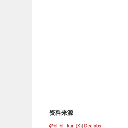
资料来源
@billbil_kun (X)
|
Dealabs