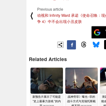
Previous article
⟨
动视和 Infinity Ward 承诺《使命召唤：
争 4》中不会出现小丑皮肤
Related Articles
新预告片展示了可能是
战神劳菲》曝光--菲的
泄
"史上最暴力游戏 "的内
战斗方式与克瑞托斯截
能成
容
然不同
06/03/2026
06/03/2026