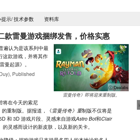
 小提示/ 技术参数
资料库
二款雷曼游戏捆绑发售，价格实惠
分，被普遍认为是该系列中最
发行这款游戏，并将其作
雷曼起源》。
Duy),
Published
ⓘ Dealabs
雷曼传奇》即将迎来重制版。
碧将在今天的索尼
》
的重制版。据报道，《
雷曼传奇》重
制版不仅将是
D 和 3D 游戏片段、灵感来自游戏
Astro Bot
和
Clair
》的灵感而设计的新皮肤，以及新的关卡。
次降级：据称游戏只支持最多四人的本地沙发多人