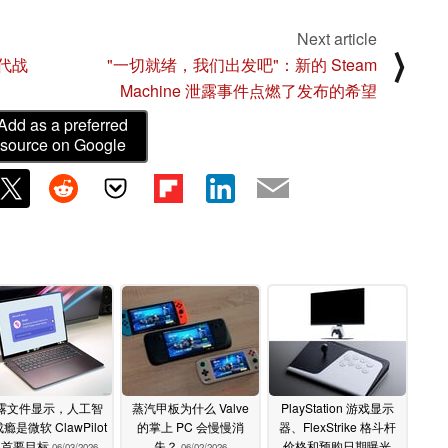
Next article
⟩
现代战
"一切就绪，我们出发吧"：新的 Steam
Machine 泄露事件点燃了发布的希望
Add as a preferred
source on Google
露文件显示，人工智
蒸汽甲板为什么 Valve
PlayStation 游戏显示
瘾是微软 ClawPilot
的掌上 PC 会慢慢消
器、FlexStrike 格斗杆
的首要目标
失？
价格和预购日期曝光
06/03/2026
06/02/2026