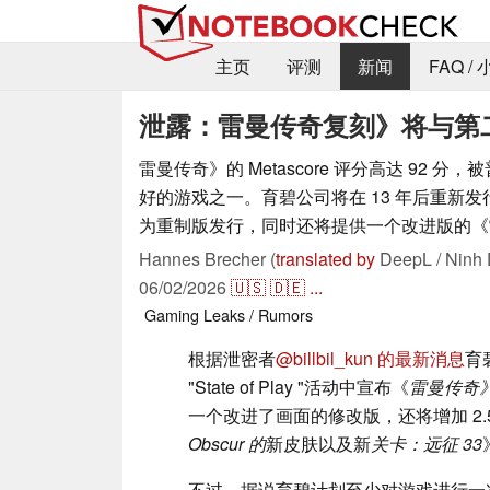
主页
评测
新闻
FAQ /
泄露：雷曼传奇复刻》将与第
雷曼传奇》的 Metascore 评分高达 92 
好的游戏之一。育碧公司将在 13 年后重新
为重制版发行，同时还将提供一个改进版的《
Hannes Brecher (
translated by
DeepL / Ninh 
06/02/2026
🇺🇸
🇩🇪
...
Gaming
Leaks / Rumors
根据泄密者
@billbil_kun 的最新消息
育
"State of Play "活动中宣布《
雷曼传奇
一个改进了画面的修改版，还将增加 2.5
Obscur 的
新皮肤以及新
关卡：远征 33
不过，据说育碧计划至少对游戏进行一