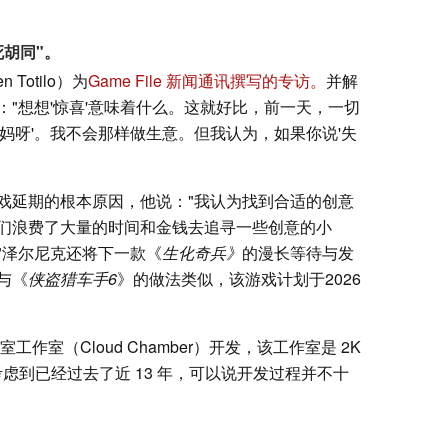
胡同"。
Totilo）为
Game File 新闻通讯撰写的专访。
并解
"想想'惊喜'意味着什么。这就好比，前一天，一切
妈呀'。我不会那样做生意。但我认为，如果你说'失
戏延期的根本原因，他说："我认为找到合适的创意
们浪费了大量的时间和金钱去追寻一些创意的小
"泽尔尼克还将下一款《
生化奇兵》
的漫长等待与发
与《
侠盗猎车手6
》的做法类似，该游戏计划于2026
工作室（Cloud Chamber）开发，该工作室是 2K
考虑到已经过去了近 13 年，可以说开发过程并不十