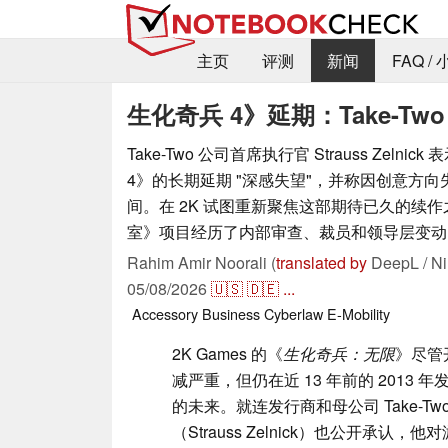
主页
评测
新闻
FAQ /
生化奇兵 4》延期：Take-Tw
Take-Two 公司首席执行官 Strauss Zeln
4》的长期延期 "深感失望"，并称因创意方
间。在 2K 试图重新聚焦这部期待已久的续
室》项目经历了内部审查、裁员和领导层变动
Rahim Amir Noorali (
translated by
DeepL / Ni
05/08/2026
🇺🇸
🇩🇪
...
Accessory
Business
Cyberlaw
E-Mobility
2K Games 的《
生化奇兵：无限
》尽管
减严重，但仍在近 13 年前的 201
的未来。就连发行商和母公司 Take-Two 
（Strauss Zelnick）也公开承