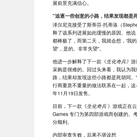
展前景充满信心。
"追逐一些创意的小路，结果发现都是死
泽尔尼克接受了斯蒂芬-托蒂洛（Stephen 
释了该系列进展如此缓慢的原因。他说：
都棒极了，而第二天，我就会想，'我的
望'，是的。非常失望"。
他进一步解释了下一款《
生化奇兵》
游
采购是很难的。回过头来看，我认为我
路，结果却发现这些小路都是死胡同。
行商重质不重量的做法联系在一起，这
年11月19日发售。
目前，下一款《
生化奇兵
》游戏正在云室
Games 专门为第四部游戏而创建的。
分顺利。
内部审查失败，后果不堪设想