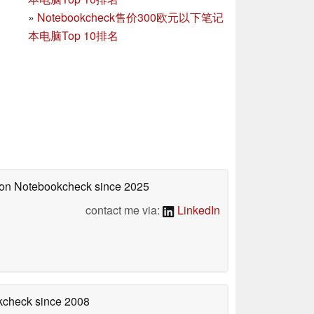
»
Notebookcheck售价300欧元以下笔记
本电脑Top 10排名
d on Notebookcheck
since 2025
contact me via:
LinkedIn
okcheck
since 2008