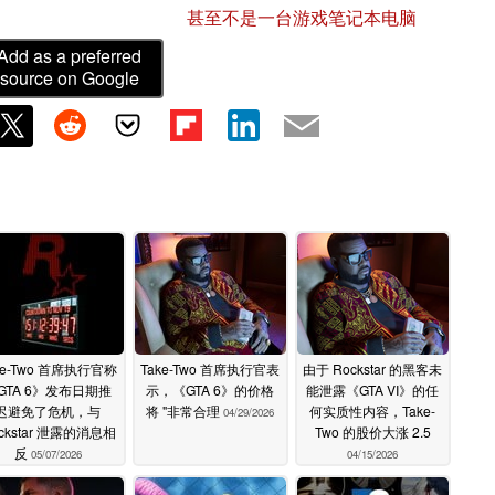
甚至不是一台游戏笔记本电脑
Add as a preferred
source on Google
ke-Two 首席执行官称
Take-Two 首席执行官表
由于 Rockstar 的黑客未
GTA 6》发布日期推
示，《GTA 6》的价格
能泄露《GTA VI》的任
迟避免了危机，与
将 "非常合理
何实质性内容，Take-
04/29/2026
ckstar 泄露的消息相
Two 的股价大涨 2.5
反
05/07/2026
04/15/2026