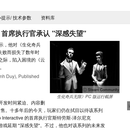
 小提示/ 技术参数
资料库
o 首席执行官承认 "深感失望"
ick 表示，他对《生化奇兵
向失败而损失了数年时
作之际，陷入困境的《云
。
nh Duy),
Published
ⓘ Steam Community
生化奇兵无限》PC 版运行截屏
开发时间紧迫、内容删
3 年发售。十多年后的今天，玩家们仍在拭目以待该系列
Interactive 的首席执行官斯特劳斯-泽尔尼克
认，他对游戏延期 "深感失望"。不过，他也对该系列的未来发