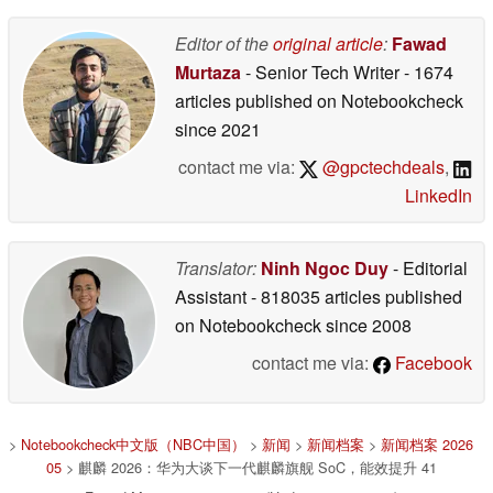
Editor of the
original article
:
Fawad
Murtaza
- Senior Tech Writer
- 1674
articles published on Notebookcheck
since 2021
contact me via:
@gpctechdeals
,
LinkedIn
Translator:
Ninh Ngoc Duy
- Editorial
Assistant
- 818035 articles published
on Notebookcheck
since 2008
contact me via:
Facebook
>
Notebookcheck中文版（NBC中国）
>
新闻
>
新闻档案
>
新闻档案 2026
05
> 麒麟 2026：华为大谈下一代麒麟旗舰 SoC，能效提升 41