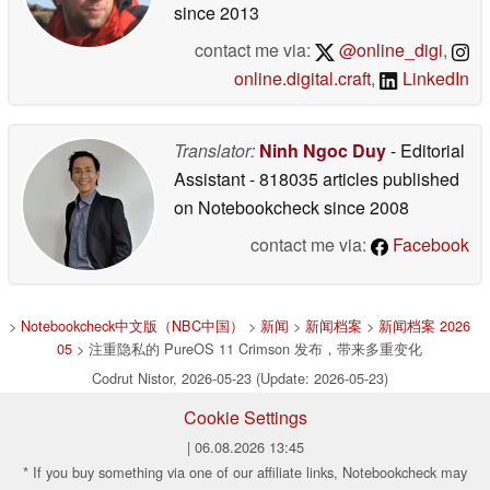
since 2013
contact me via:
@online_digi
,
online.digital.craft
,
LinkedIn
Translator:
Ninh Ngoc Duy
- Editorial
Assistant
- 818035 articles published
on Notebookcheck
since 2008
contact me via:
Facebook
>
Notebookcheck中文版（NBC中国）
>
新闻
>
新闻档案
>
新闻档案 2026
05
> 注重隐私的 PureOS 11 Crimson 发布，带来多重变化
Codrut Nistor, 2026-05-23 (Update: 2026-05-23)
Cookie Settings
| 06.08.2026 13:45
* If you buy something via one of our affiliate links, Notebookcheck may