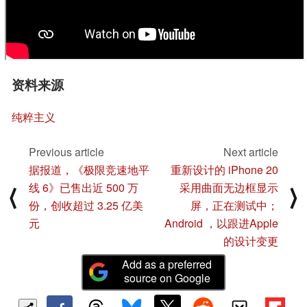
资料来源
纯粹主义
Previous article
Next article
据报道，《极限竞速地平
重新设计的 iPhone 20
线 6》已售出近 500 万
采用曲面无边框显示
⟨
⟩
份，创收超过 3.25 亿美
屏，正在测试中；
元
Android ，以跟进Apple
的设计变更
Add as a preferred
source on Google