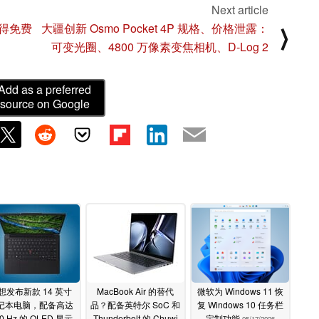
Next article
获得免费
大疆创新 Osmo Pocket 4P 规格、价格泄露：
⟩
可变光圈、4800 万像素变焦相机、D-Log 2
Add as a preferred
source on Google
想发布新款 14 英寸
MacBook Air 的替代
微软为 Windows 11 恢
记本电脑，配备高达
品？配备英特尔 SoC 和
复 Windows 10 任务栏
0 Hz 的 OLED 显示
Thunderbolt 的 Chuwi
定制功能
05/17/2026