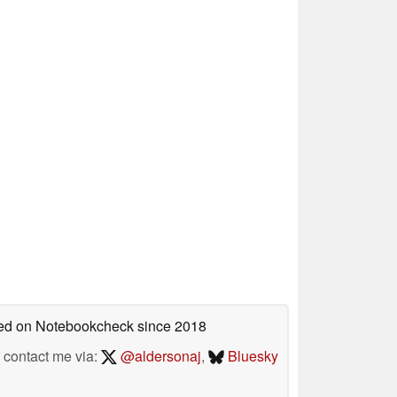
shed on Notebookcheck
since 2018
contact me via:
@aldersonaj
,
Bluesky