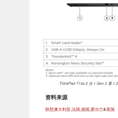
ThinkPad T14s 2 合 1 Gen 2 重 
资料来源
联想澳大利亚
,
法国
,
德国
,
爱尔兰
&
英国