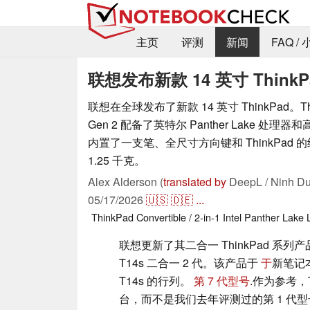
主页
评测
新闻
FAQ /
联想发布新款 14 英寸 Think
联想在全球发布了新款 14 英寸 ThinkPad。ThinkP
Gen 2 配备了英特尔 Panther Lake 处理器
内置了一支笔、全尺寸方向键和 ThinkPad
1.25 千克。
Alex Alderson (
translated by
DeepL / Ninh Du
05/17/2026
🇺🇸
🇩🇪
...
ThinkPad
Convertible / 2-in-1
Intel
Panther Lake
联想更新了其二合一 ThinkPad 系列产品
T14s 二合一 2 代。该产品于
于
新笔记本
T14s 的行列。
第 7 代型号
.作为参考，Th
台，而不是我们去年评测过的第 1 代