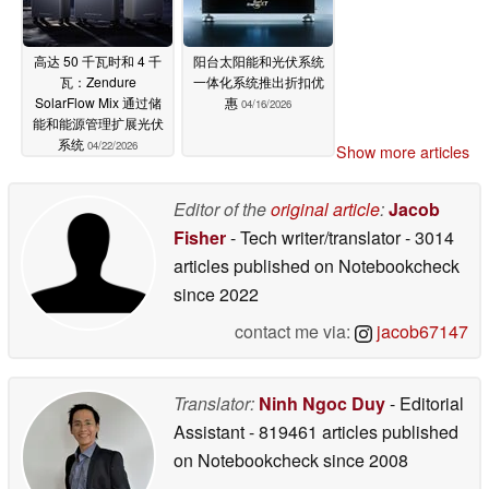
高达 50 千瓦时和 4 千
阳台太阳能和光伏系统
瓦：Zendure
一体化系统推出折扣优
SolarFlow Mix 通过储
惠
04/16/2026
能和能源管理扩展光伏
系统
04/22/2026
Show more articles
Editor of the
original article
:
Jacob
Fisher
- Tech writer/translator
- 3014
articles published on Notebookcheck
since 2022
contact me via:
jacob67147
Translator:
Ninh Ngoc Duy
- Editorial
Assistant
- 819461 articles published
on Notebookcheck
since 2008