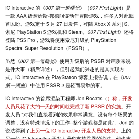
IO Interactive 的《
007 第一道曙光
》（
007 First Light
）是
一款 AAA 级詹姆斯-邦德间谍动作冒险游戏，许多人对此翘
首以盼。游戏定于 5 月 27 日发售，登陆 Xbox X 系列| S、
索尼 PlayStation 5 游戏机和 Steam。
007 First Light
》还将
登陆 PS5 Pro，游戏将使用索尼升级的 PlayStation
Spectral Super Resolution（PSSR）。
虽然《
007 第一道曙光
》使用升级后的 PSSR 对画质来说
是件大事（稍后详述），但引起我们兴趣的是其实现方
式。IO Interactive 在 PlayStation 博客上报告说，在《
007
第一滴血
》中使用 PSSR 2 是轻而易举的事。
IO Interactive 的首席渲染工程师 Jon Rocatis（
）称，开发
人员只花了大约一天的时间就完成了新 PSSR 的实施。
开
发人员 "对我们直接看到的效果非常满意。没有每个场景的
调整，没有特殊情况下的工作--整个游戏都是如此"。Jon 的
说法得到了
上另一位 IO Interactive 开发人员的支持。
上的
另一位 IO Interactive 开发人员也支持乔恩的说法，他也声