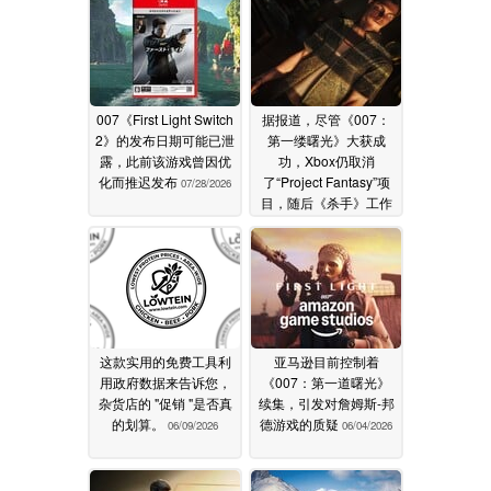
007《First Light Switch
据报道，尽管《007：
2》的发布日期可能已泄
第一缕曙光》大获成
露，此前该游戏曾因优
功，Xbox仍取消
化而推迟发布
了“Project Fantasy”项
07/28/2026
目，随后《杀手》工作
室宣布裁员
07/04/2026
这款实用的免费工具利
亚马逊目前控制着
用政府数据来告诉您，
《007：第一道曙光》
杂货店的 "促销 "是否真
续集，引发对詹姆斯-邦
的划算。
德游戏的质疑
06/09/2026
06/04/2026