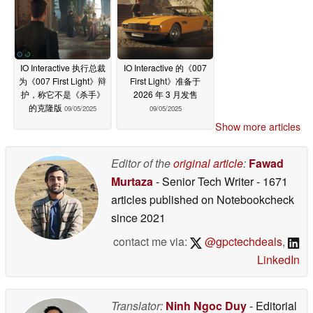
IO Interactive 执行总裁
IO Interactive 的《007
为《007 First Light》辩
First Light》准备于
护，称它不是《杀手》
2026 年 3 月发售
的克隆版
09/05/2025
09/05/2025
Show more articles
Editor of the
original article
:
Fawad
Murtaza
- Senior Tech Writer
- 1671
articles published on Notebookcheck
since 2021
contact me via:
@gpctechdeals
,
LinkedIn
Translator:
Ninh Ngoc Duy
- Editorial