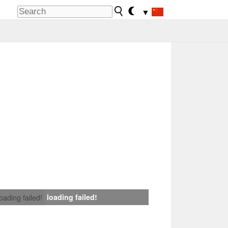
▼
loading failed!
loading failed!