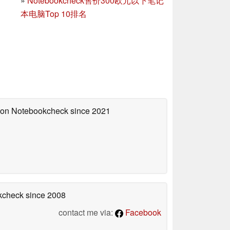
»
Notebookcheck售价300欧元以下笔记
本电脑Top 10排名
d on Notebookcheck
since 2021
okcheck
since 2008
contact me via:
Facebook