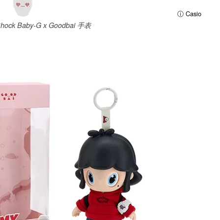
ⓘ Casio
ck Baby-G x Goodbai 手表