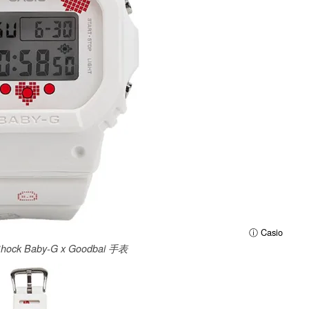
ⓘ Casio
ck Baby-G x Goodbai 手表