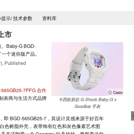
 小提示/ 技术参数
资料库
上市
Baby-G BGD-
带了一个迷你版产品。
),
Published
-565GB25-7PFG 合作
ⓘ Casio
制表商与生活方式品牌
卡西欧新款 G-Shock Baby-G x
Goodbai 手表
7PFG，即 BGD-565GB25-7，其设计灵感来源于好百年
表款采用白色树脂外壳，表带饰有红色和灰色像素艺术图
徽标，手表还附带一个 Goommy 玩具娃娃，佩戴着这款