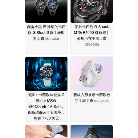
配备全黑 IP 涂层的卡西
新款卡西欧 G-Shock
欧 G-Steel 新款手表即
MTG-B4000 碳框架手
将上市
表现已在美国上市
05/14/2026
05/14/2026
泄露：卡西欧钛金属 G-
新款方形显示卡西欧数
Shock MRG-
字手表上市
05/12/2026
BF1000EB-1A 亮相，
配备琢面蓝宝石表圈，
标价 7700 美元
05/13/2026