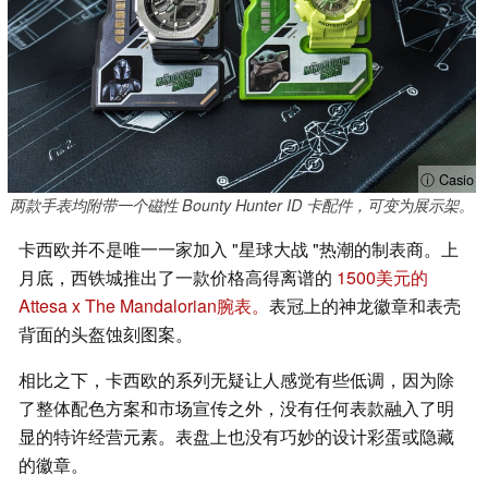
ⓘ Casio
两款手表均附带一个磁性 Bounty Hunter ID 卡配件，可变为展示架。
卡西欧并不是唯一一家加入 "星球大战 "热潮的制表商。上
月底，西铁城推出了一款价格高得离谱的
1500美元的
Attesa x The Mandalorian腕表。
表冠上的神龙徽章和表壳
背面的头盔蚀刻图案。
相比之下，卡西欧的系列无疑让人感觉有些低调，因为除
了整体配色方案和市场宣传之外，没有任何表款融入了明
显的特许经营元素。表盘上也没有巧妙的设计彩蛋或隐藏
的徽章。