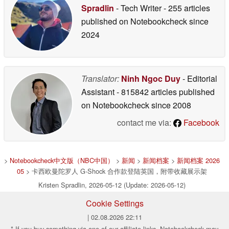
Spradlin
- Tech Writer
- 255 articles
published on Notebookcheck
since
2024
Translator:
Ninh Ngoc Duy
- Editorial
Assistant
- 815842 articles published
on Notebookcheck
since 2008
contact me via:
Facebook
>
Notebookcheck中文版（NBC中国）
>
新闻
>
新闻档案
>
新闻档案 2026
05
> 卡西欧曼陀罗人 G-Shock 合作款登陆英国，附带收藏展示架
Kristen Spradlin, 2026-05-12 (Update: 2026-05-12)
Cookie Settings
| 02.08.2026 22:11
* If you buy something via one of our affiliate links, Notebookcheck may