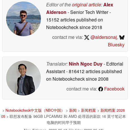
Editor of the
original article
:
Alex
Alderson
- Senior Tech Writer
-
15152 articles published on
Notebookcheck
since 2018
contact me via:
@aldersonaj
,
Bluesky
Translator:
Ninh Ngoc Duy
- Editorial
Assistant
- 816412 articles published
on Notebookcheck
since 2008
contact me via:
Facebook
>
Notebookcheck中文版（NBC中国）
>
新闻
>
新闻档案
>
新闻档案 2026
05
> 联想发布配备 96GB LPCAMM2 和 AMD 处理器的新款 16 英寸笔记本
电脑的时间早于预期