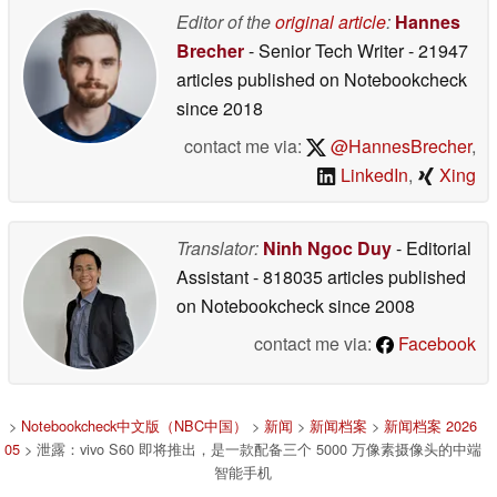
Editor of the
original article
:
Hannes
Brecher
- Senior Tech Writer
- 21947
articles published on Notebookcheck
since 2018
contact me via:
@HannesBrecher
,
LinkedIn
,
Xing
Translator:
Ninh Ngoc Duy
- Editorial
Assistant
- 818035 articles published
on Notebookcheck
since 2008
contact me via:
Facebook
>
Notebookcheck中文版（NBC中国）
>
新闻
>
新闻档案
>
新闻档案 2026
05
> 泄露：vivo S60 即将推出，是一款配备三个 5000 万像素摄像头的中端
智能手机