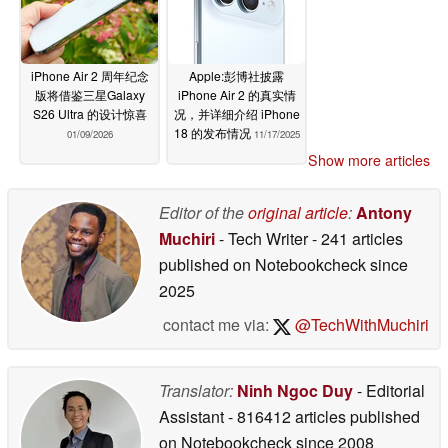
iPhone Air 2 周年纪念
Apple:彭博社披露
版将借鉴三星Galaxy
iPhone Air 2 的真实情
S26 Ultra 的设计惊喜
况，并详细介绍 iPhone
18 的发布情况
01/09/2026
11/17/2025
Show more articles
Editor of the
original article
:
Antony
Muchiri
- Tech Writer
- 241 articles
published on Notebookcheck
since
2025
contact me via:
@TechWithMuchiri
Translator:
Ninh Ngoc Duy
- Editorial
Assistant
- 816412 articles published
on Notebookcheck
since 2008