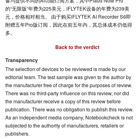
备均提供不同的AI功能订阅方案，其中Plaud Note Pro
的“无限版”年费为225美元，iFLYTEK设备的年费为239美
元，价格相对相当。 由于购买iFLYTEK AI Recorder S6即
附赠五年Pro版订阅，因此在前五年内，其总体成本仍低得
多。
Back to the verdict
Transparency
The selection of devices to be reviewed is made by our
editorial team. The test sample was given to the author by
the manufacturer free of charge for the purposes of review.
There was no third-party influence on this review, nor did
the manufacturer receive a copy of this review before
publication. There was no obligation to publish this review.
As an independent media company, Notebookcheck is not
subjected to the authority of manufacturers, retailers or
publishers.