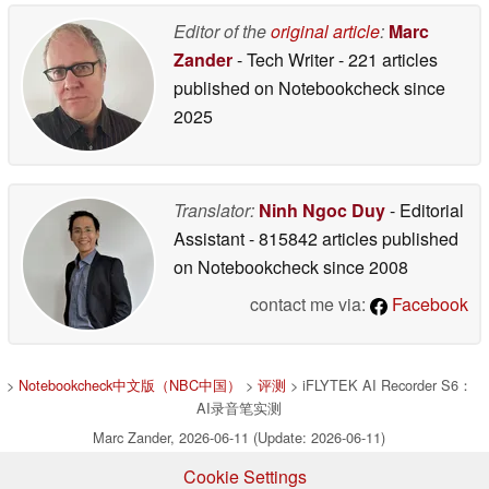
Editor of the
original article
:
Marc
Zander
- Tech Writer
- 221 articles
published on Notebookcheck
since
2025
Translator:
Ninh Ngoc Duy
- Editorial
Assistant
- 815842 articles published
on Notebookcheck
since 2008
contact me via:
Facebook
>
Notebookcheck中文版（NBC中国）
>
评测
> iFLYTEK AI Recorder S6：
AI录音笔实测
Marc Zander, 2026-06-11 (Update: 2026-06-11)
Cookie Settings