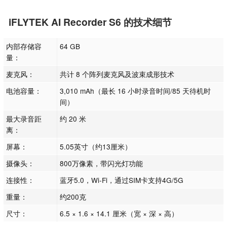
iFLYTEK AI Recorder S6 的技术细节
内部存储容
64 GB
量：
麦克风：
共计 8 个阵列麦克风及波束成形技术
电池容量：
3,010 mAh（最长 16 小时录音时间/85 天待机时
间）
最大录音距
约 20 米
离：
屏幕：
5.05英寸（约13厘米）
摄像头：
800万像素，带闪光灯功能
连接性：
蓝牙5.0，Wi-Fi，通过SIM卡支持4G/5G
重量：
约200克
尺寸：
6.5 × 1.6 × 14.1 厘米（宽 × 深 × 高）