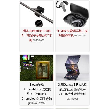
明基 ScreenBar Halo
iFlytek AI 翻译耳机：实
2：“夜猫子专用台灯”评
时翻译耳机
06/21/2026
测
06/27/2026
Steam游戏
采用Galaxy Z Flip风格
《Friendslop》走红网
的竖向三折叠智能手
络：《Meccha
机：华为申请新专利
Chameleon》新手必知
06/18/2026
攻略
06/18/2026