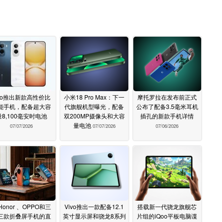
ivo推出新款高性价比
小米18 Pro Max：下一
摩托罗拉在发布前正式
能手机，配备超大容
代旗舰机型曝光，配备
公布了配备3.5毫米耳机
量8,100毫安时电池
双200MP摄像头和大容
插孔的新款手机详情
量电池
07/07/2026
07/07/2026
07/06/2026
Honor 、OPPO和三
Vivo推出一款配备12.1
搭载新一代骁龙旗舰芯
三款折叠屏手机的直
英寸显示屏和骁龙8系列
片组的iQoo平板电脑谍