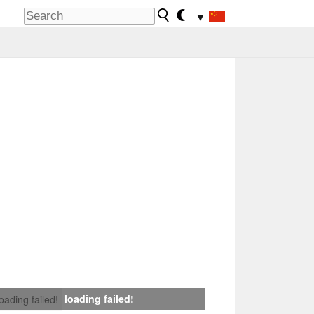
▼
loading failed!
loading failed!