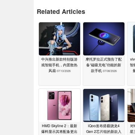
Related Articles
中兴推出新款特别版游
摩托罗拉正式预告了配
v
戏智能手机，内置散热
备“磁吸充电”功能的新
智
风扇
款手机
07/13/2026
07/08/2026
HMD Skyline 2：最新
iQoo发布搭载骁龙4
对
爆料显示其将配备更出
Gen 2芯片组的新款入
星