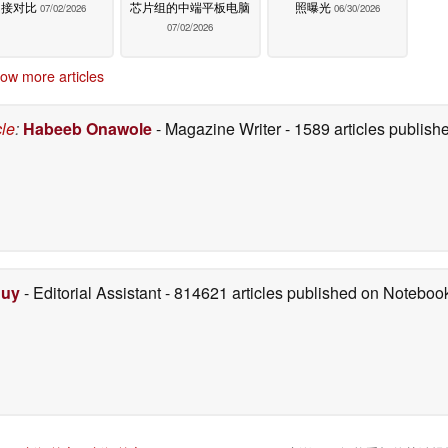
接对比
芯片组的中端平板电脑
照曝光
07/02/2026
06/30/2026
07/02/2026
ow more articles
cle
:
Habeeb Onawole
- Magazine Writer
- 1589 articles publis
Duy
- Editorial Assistant
- 814621 articles published on Notebo