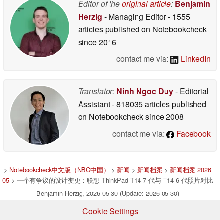
Editor of the
original article
:
Benjamin
Herzig
- Managing Editor
- 1555
articles published on Notebookcheck
since 2016
contact me via:
LinkedIn
Translator:
Ninh Ngoc Duy
- Editorial
Assistant
- 818035 articles published
on Notebookcheck
since 2008
contact me via:
Facebook
>
Notebookcheck中文版（NBC中国）
>
新闻
>
新闻档案
>
新闻档案 2026
05
> 一个有争议的设计变更：联想 ThinkPad T14 7 代与 T14 6 代照片对比
Benjamin Herzig, 2026-05-30 (Update: 2026-05-30)
Cookie Settings